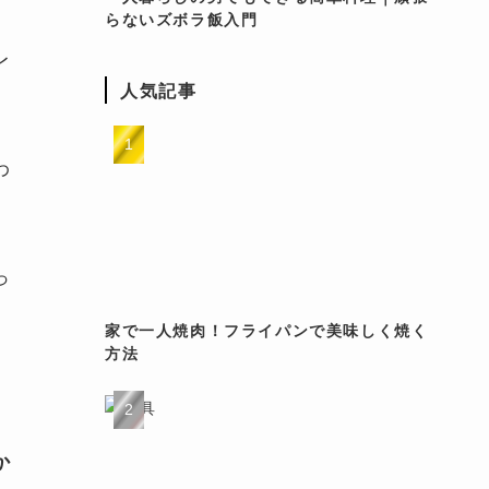
らないズボラ飯入門
レ
人気記事
わ
っ
家で一人焼肉！フライパンで美味しく焼く
方法
か