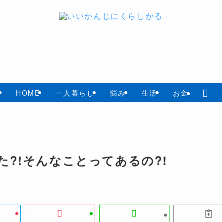
HOME
一人暮らし
悩み
生活
お金
?!そんなことってあるの?!