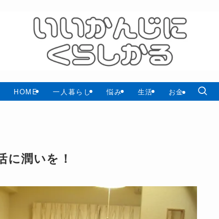
HOME
一人暮らし
悩み
生活
お金
活に潤いを！