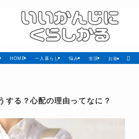
HOME
一人暮らし
悩み
生活
お金
うする？心配の理由ってなに？