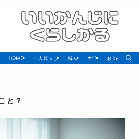
HOME
一人暮らし
悩み
生活
お金
こと？