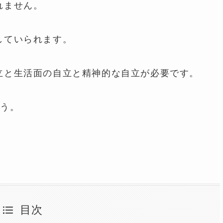
れません。
していられます。
立と生活面の自立と精神的な自立が必要です。
ょう。
目次