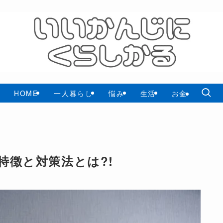
HOME
一人暮らし
悩み
生活
お金
特徴と対策法とは?!